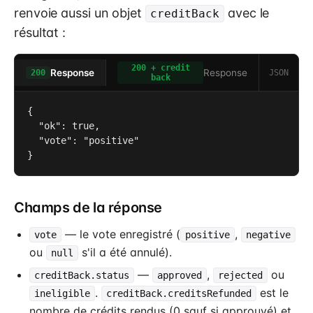
renvoie aussi un objet
avec le
creditBack
résultat :
200 + credit
Response
Response
JSON
200
back
{

  "ok": true,

  "vote": "positive"

}
Champs de la réponse
— le vote enregistré (
,
vote
positive
negative
ou
s'il a été annulé).
null
—
,
ou
creditBack.status
approved
rejected
.
est le
ineligible
creditBack.creditsRefunded
nombre de crédits rendus (0 sauf si approuvé) et