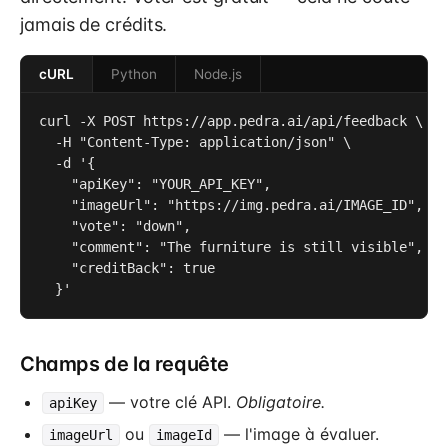
jamais de crédits.
cURL
Python
Node.js
curl -X POST https://app.pedra.ai/api/feedback \

  -H "Content-Type: application/json" \

  -d '{

    "apiKey": "YOUR_API_KEY",

    "imageUrl": "https://img.pedra.ai/IMAGE_ID",

    "vote": "down",

    "comment": "The furniture is still visible",

    "creditBack": true

  }'
Champs de la requête
— votre clé API.
Obligatoire.
apiKey
ou
— l'image à évaluer.
imageUrl
imageId