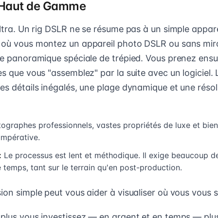
 Haut de Gamme
ultra. Un rig DSLR ne se résume pas à un simple appare
 où vous montez un appareil photo DSLR ou sans miro
ête panoramique spéciale de trépied. Vous prenez ensui
es que vous "assemblez" par la suite avec un logiciel. 
es détails inégalés, une plage dynamique et une résol
ographes professionnels, vastes propriétés de luxe et bi
 impérative.
:
Le processus est lent et méthodique. Il exige beaucoup 
 temps, tant sur le terrain qu'en post-production.
ion simple peut vous aider à visualiser où vous vous s
 plus vous investissez — en argent et en temps — plus