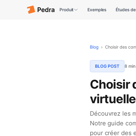
Produit
Exemples
Études de
Blog
›
Choisir des cam
BLOG POST
8 min
Choisir 
virtuell
Découvrez les m
Notre guide com
pour créer des 