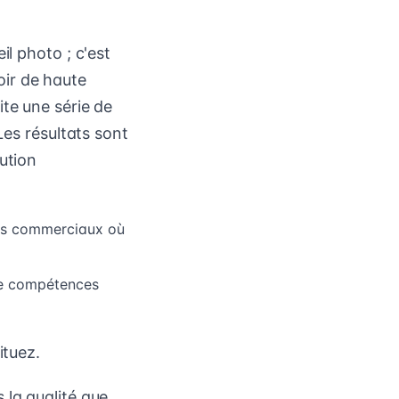
il photo ; c'est
ir de haute
te une série de
Les résultats sont
ution
ens commerciaux où
de compétences
ituez.
 la qualité que