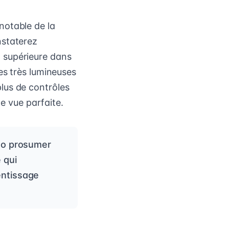
notable de la
nstaterez
 supérieure dans
es très lumineuses
lus de contrôles
de vue parfaite.
oto prosumer
 qui
entissage