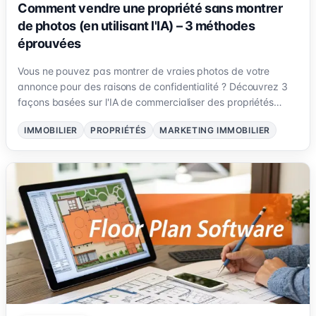
Comment vendre une propriété sans montrer
de photos (en utilisant l'IA) – 3 méthodes
éprouvées
Vous ne pouvez pas montrer de vraies photos de votre
annonce pour des raisons de confidentialité ? Découvrez 3
façons basées sur l'IA de commercialiser des propriétés
confidentielles ou hors marché — de l'espace vide à la
IMMOBILIER
PROPRIÉTÉS
MARKETING IMMOBILIER
rénovation virtuelle complète — et attirez des acheteurs
sérieux avec Pedra.