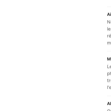
A
N
l
r
m
Me
L
p
t
l
Al