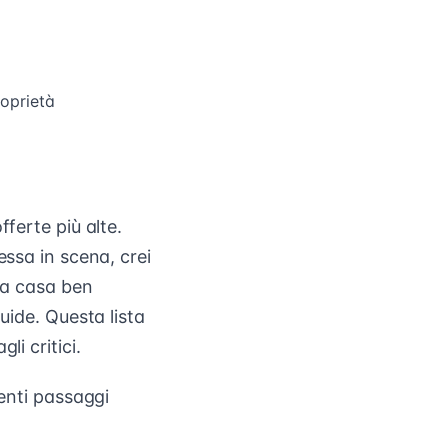
roprietà
ferte più alte.
essa in scena, crei
Una casa ben
uide. Questa lista
i critici.
uenti passaggi