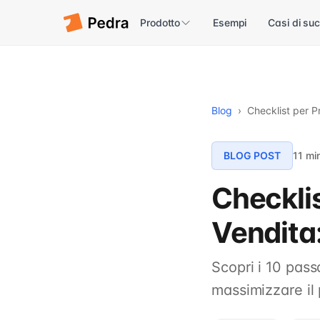
Prodotto
Esempi
Casi di su
Blog
›
Checklist per 
BLOG POST
11 mi
Checklis
Vendita
Scopri i 10 pass
massimizzare il 