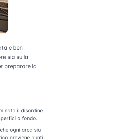
ata e ben
re sia sulla
er preparare la
inato il disordine.
uperfici a fondo.
 che ogni area sia
tico previene punti