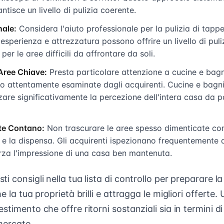
ntisce un livello di pulizia coerente.
nale:
Considera l'aiuto professionale per la pulizia di tappe
 esperienza e attrezzatura possono offrire un livello di puli
er le aree difficili da affrontare da soli.
Aree Chiave:
Presta particolare attenzione a cucine e bagn
no attentamente esaminate dagli acquirenti. Cucine e bagni 
are significativamente la percezione dell'intera casa da p
te Contano:
Non trascurare le aree spesso dimenticate com
 e la dispensa. Gli acquirenti ispezionano frequentemente q
orza l'impressione di una casa ben mantenuta.
i consigli nella tua lista di controllo per preparare la
e la tua proprietà brilli e attragga le migliori offerte. 
stimento che offre ritorni sostanziali sia in termini d
mercato.