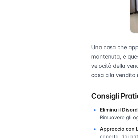
Una casa che appa
mantenuta, e quest
velocità della ven
casa alla vendita 
Consigli Prati
Elimina il Disor
Rimuovere gli og
Approccio con Li
coperta, dai bat