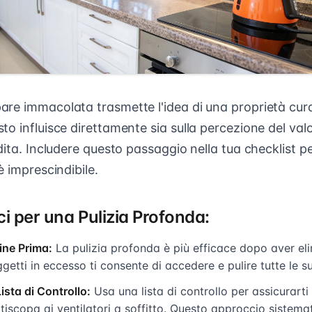
re immacolata trasmette l'idea di una proprietà cur
o influisce direttamente sia sulla percezione del valo
dita. Includere questo passaggio nella tua checklist p
è imprescindibile.
ci per una Pulizia Profonda:
dine Prima:
La pulizia profonda è più efficace dopo aver elim
getti in eccesso ti consente di accedere e pulire tutte le s
sta di Controllo:
Usa una lista di controllo per assicurarti
tiscopa ai ventilatori a soffitto. Questo approccio sistema