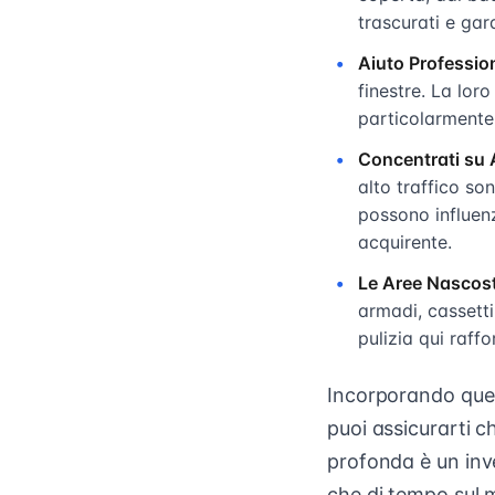
trascurati e gara
Aiuto Professio
finestre. La loro
particolarmente p
Concentrati su 
alto traffico so
possono influenz
acquirente.
Le Aree Nascos
armadi, cassetti
pulizia qui raff
Incorporando quest
puoi assicurarti ch
profonda è un inve
che di tempo sul 