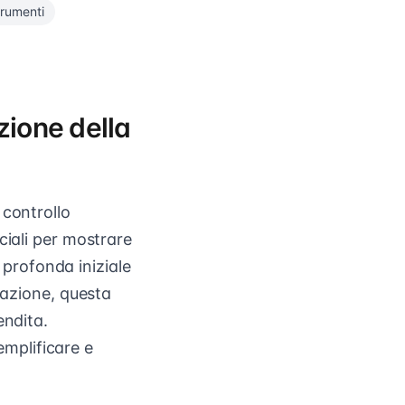
trumenti
zione della
 controllo
ciali per mostrare
a profonda iniziale
tazione, questa
endita.
mplificare e