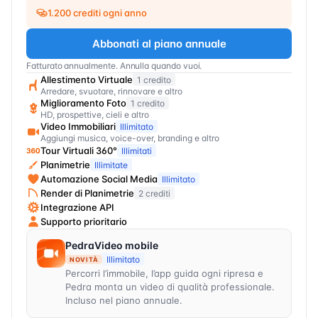
1.200 crediti ogni anno
Abbonati al piano annuale
Fatturato annualmente. Annulla quando vuoi.
Allestimento Virtuale
1 credito
Arredare, svuotare, rinnovare e altro
Miglioramento Foto
1 credito
HD, prospettive, cieli e altro
Video Immobiliari
Illimitato
Aggiungi musica, voice-over, branding e altro
Tour Virtuali 360°
Illimitati
Planimetrie
Illimitate
Automazione Social Media
Illimitato
Render di Planimetrie
2 crediti
Integrazione API
Supporto prioritario
PedraVideo mobile
Illimitato
NOVITÀ
Percorri l’immobile, l’app guida ogni ripresa e
Pedra monta un video di qualità professionale.
Incluso nel piano annuale.