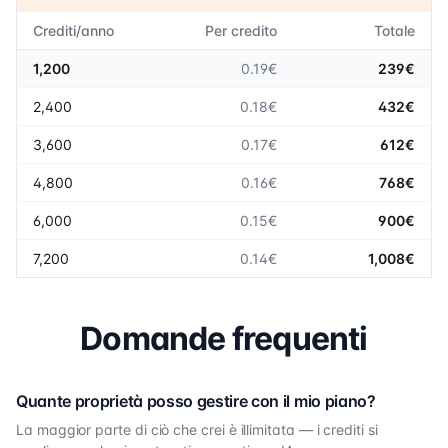
Crediti/anno
Per credito
Totale
1,200
0.19€
239€
2,400
0.18€
432€
3,600
0.17€
612€
4,800
0.16€
768€
6,000
0.15€
900€
7,200
0.14€
1,008€
Domande frequenti
Quante proprietà posso gestire con il mio piano?
La maggior parte di ciò che crei è illimitata — i crediti si