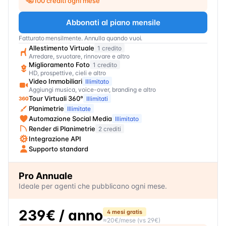
100 crediti ogni mese
Abbonati al piano mensile
Fatturato mensilmente. Annulla quando vuoi.
Allestimento Virtuale
1 credito
Arredare, svuotare, rinnovare e altro
Miglioramento Foto
1 credito
HD, prospettive, cieli e altro
Video Immobiliari
Illimitato
Aggiungi musica, voice-over, branding e altro
Tour Virtuali 360°
Illimitati
Planimetrie
Illimitate
Automazione Social Media
Illimitato
Render di Planimetrie
2 crediti
Integrazione API
Supporto standard
Pro Annuale
Ideale per agenti che pubblicano ogni mese.
239€
/ anno
4 mesi gratis
≈
20€
/mese
(vs
29€
)