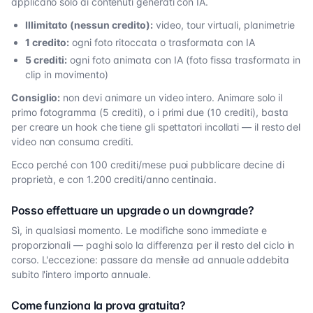
applicano solo ai contenuti generati con IA.
Illimitato (nessun credito):
video, tour virtuali, planimetrie
1 credito:
ogni foto ritoccata o trasformata con IA
5 crediti:
ogni foto animata con IA (foto fissa trasformata in
clip in movimento)
Consiglio:
non devi animare un video intero. Animare solo il
primo fotogramma (5 crediti), o i primi due (10 crediti), basta
per creare un hook che tiene gli spettatori incollati — il resto del
video non consuma crediti.
Ecco perché con 100 crediti/mese puoi pubblicare decine di
proprietà, e con 1.200 crediti/anno centinaia.
Posso effettuare un upgrade o un downgrade?
Sì, in qualsiasi momento. Le modifiche sono immediate e
proporzionali — paghi solo la differenza per il resto del ciclo in
corso. L'eccezione: passare da mensile ad annuale addebita
subito l'intero importo annuale.
Come funziona la prova gratuita?