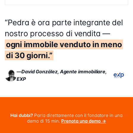
“
Pedra è ora parte integrante del
nostro processo di vendita —
ogni immobile venduto in meno
di 30 giorni.
”
—
David González
,
Agente immobiliare,
EXP
Hai dubbi?
Parla direttamente con il fondatore in una
demo di 15 min.
Prenota una demo
→