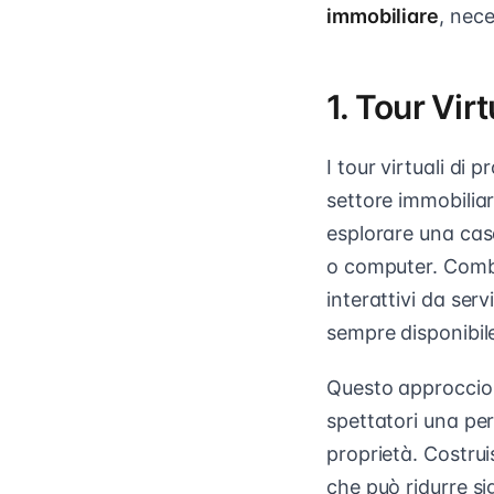
immobiliare
, nec
1. Tour Vir
I tour virtuali di
settore immobilia
esplorare una casa
o computer. Combi
interattivi da ser
sempre disponibil
Questo approccio 
spettatori una per
proprietà. Costrui
che può ridurre si