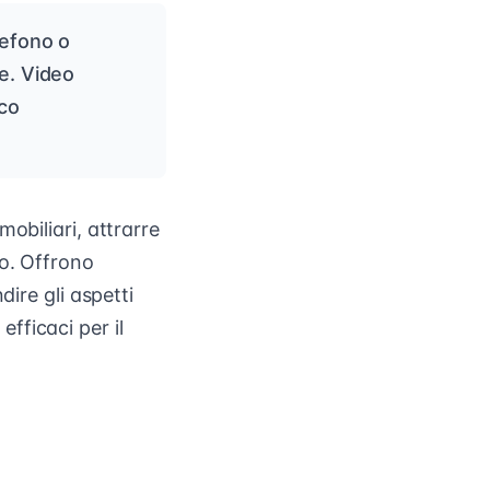
lefono o
e. Video
oco
obiliari, attrarre
no. Offrono
dire gli aspetti
efficaci per il