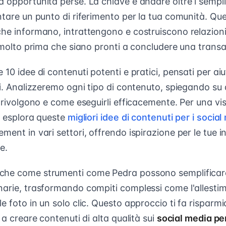
a opportunità perse. La chiave è andare oltre i sempl
ntare un punto di riferimento per la tua comunità. Que
che informano, intrattengono e costruiscono relazion
, molto prima che siano pronti a concludere una trans
10 idee di contenuti potenti e pratici, pensati per aiut
ti. Analizzeremo ogni tipo di contenuto, spiegando su
i rivolgono e come eseguirli efficacemente. Per una vi
, esplora queste
migliori idee di contenuti per i socia
ment in vari settori, offrendo ispirazione per le tue in
e.
che come strumenti come Pedra possono semplificare
arie, trasformando compiti complessi come l'allestime
e foto in un solo clic. Questo approccio ti fa risparm
 a creare contenuti di alta qualità sui
social media per