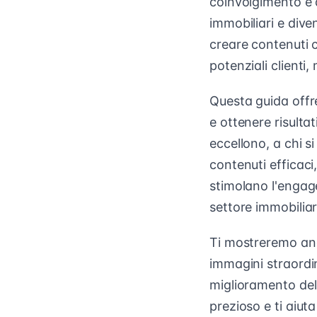
coinvolgimento e 
immobiliari e dive
creare contenuti 
potenziali clienti
Questa guida offre 
e ottenere risulta
eccellono, a chi s
contenuti efficaci
stimolano l'engage
settore immobiliar
Ti mostreremo an
immagini straordin
miglioramento dell
prezioso e ti aiuta