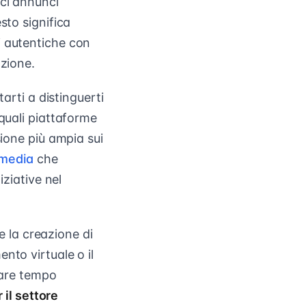
ici annunci
sto significa
i autentiche con
azione.
arti a distinguerti
 quali piattaforme
sione più ampia sui
l media
che
iziative nel
 la creazione di
nto virtuale o il
iare tempo
 il settore