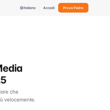
Italiano
Accedi
Prova Pedra
 Media
25
liare che
più velocemente.