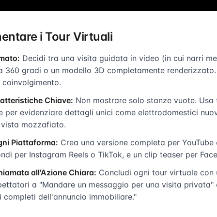
tare i Tour Virtuali
rmato:
Decidi tra una visita guidata in video (in cui narri m
o a 360 gradi o un modello 3D completamente renderizzato.
di coinvolgimento.
atteristiche Chiave:
Non mostrare solo stanze vuote. Usa 
 per evidenziare dettagli unici come elettrodomestici nuo
 vista mozzafiato.
gni Piattaforma:
Crea una versione completa per YouTube e 
ndi per Instagram Reels o TikTok, e un clip teaser per Fac
iamata all'Azione Chiara:
Concludi ogni tour virtuale con u
pettatori a "Mandare un messaggio per una visita privata" o 
li completi dell'annuncio immobiliare."