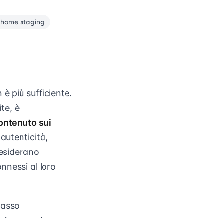
home staging
è più sufficiente.
te, è
ontenuto sui
autenticità,
desiderano
nnessi al loro
basso