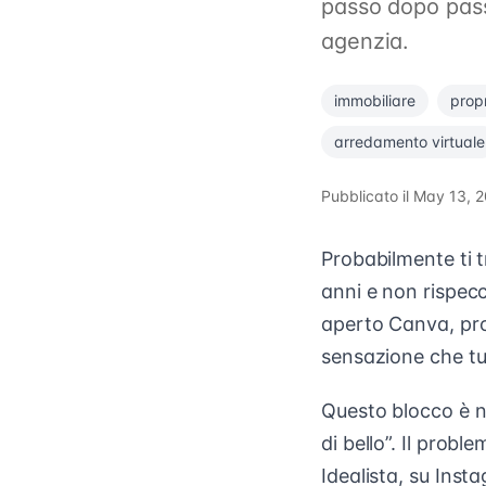
passo dopo passo
agenzia.
immobiliare
prop
arredamento virtuale
Pubblicato il
May 13, 
Probabilmente ti t
anni e non rispecch
aperto Canva, prov
sensazione che tut
Questo blocco è n
di bello”. Il probl
Idealista, su Insta