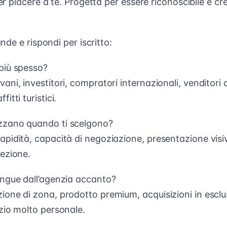
 piacere a te. Progetta per essere riconoscibile e credi
de e rispondi per iscritto:
 più spesso?
vani, investitori, compratori internazionali, venditori 
fitti turistici.
zzano quando ti scelgono?
rapidità, capacità di negoziazione, presentazione vis
rezione.
tingue dall’agenzia accanto?
zione di zona, prodotto premium, acquisizioni in escl
izio molto personale.