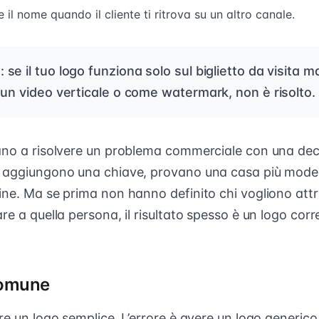
 il nome quando il cliente ti ritrova su un altro canale.
 se il tuo logo funziona solo sul biglietto da visita ma
in un video verticale o come watermark, non è risolto.
ano a risolvere un problema commerciale con una deci
, aggiungono una chiave, provano una casa più mod
ine. Ma se prima non hanno definito chi vogliono attr
re a quella persona, il risultato spesso è un logo corr
comune
re un logo semplice. L’errore è avere un logo generico