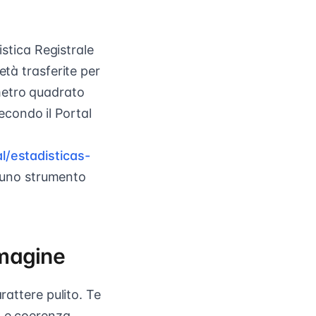
istica Registrale
età trasferite per
metro quadrato
secondo il Portal
l/estadisticas-
 è uno strumento
mmagine
rattere pulito. Te
à e coerenza.