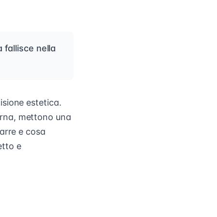
 fallisce nella
sione estetica.
erna, mettono una
arre e cosa
etto e
.