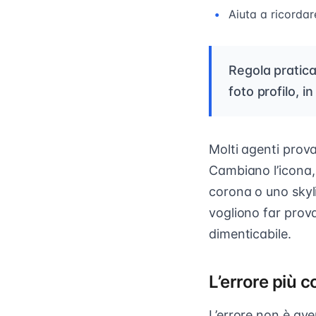
Aiuta a ricordare
Regola pratica:
foto profilo, 
Molti agenti prov
Cambiano l’icona
corona o uno skyl
vogliono far prova
dimenticabile.
L’errore più 
L’errore non è ave