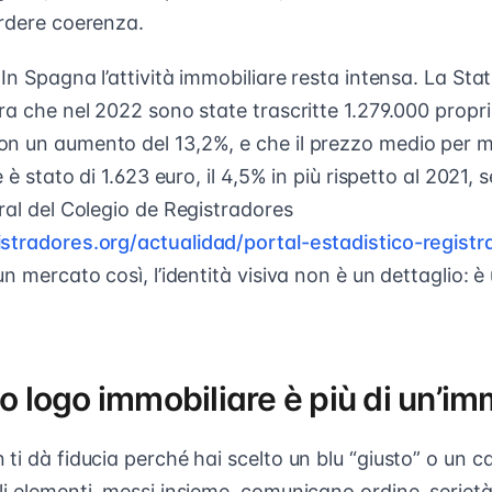
erdere coerenza.
 In Spagna l’attività immobiliare resta intensa. La Stat
ra che nel 2022 sono state trascritte 1.279.000 propri
n un aumento del 13,2%, e che il prezzo medio per 
e è stato di 1.623 euro, il 4,5% in più rispetto al 2021, 
ral del Colegio de Registradores
stradores.org/actualidad/portal-estadistico-registra
 un mercato così, l’identità visiva non è un dettaglio:
uo logo immobiliare è più di un’i
ti dà fiducia perché hai scelto un blu “giusto” o un ca
li elementi, messi insieme, comunicano ordine, seriet