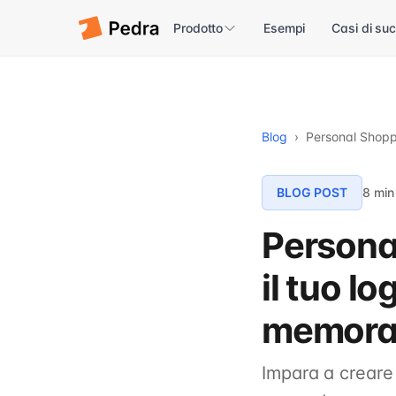
Prodotto
Esempi
Casi di su
Blog
›
Personal Shoppe
BLOG POST
8 min
Persona
il tuo l
memora
Impara a creare