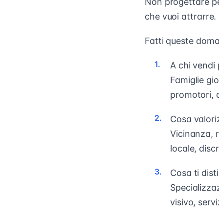
Non progettare per
che vuoi attrarre.
Fatti queste doman
A chi vendi
Famiglie gio
promotori, af
Cosa valori
Vicinanza, 
locale, disc
Cosa ti dis
Specializza
visivo, serv