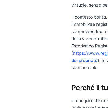
virtuale, senza p
Il contesto conta.
Immobiliare regist
compravendita, co
della vivienda libr
Estadístico Regist
(
https://www.regi
de-proprietà
). In
commerciale.
Perché il t
Un acquirente non 
la dà perché queg