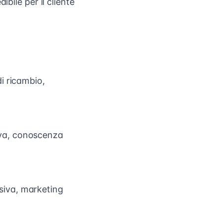
bile per il cliente
di ricambio,
iva, conoscenza
usiva, marketing