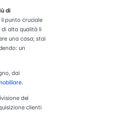
iù di
 il punto cruciale
i alta qualità li
ere una casa; stai
ndendo: un
gno, dai
mobiliare
.
ivisione dei
uisizione clienti