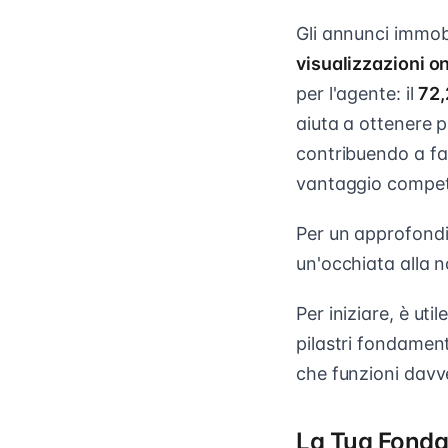
Gli annunci immobi
visualizzazioni o
per l'agente: il
72,
aiuta a ottenere p
contribuendo a far
vantaggio competi
Per un approfondi
un'occhiata alla 
Per iniziare, è ut
pilastri fondament
che funzioni davv
La Tua Fondaz