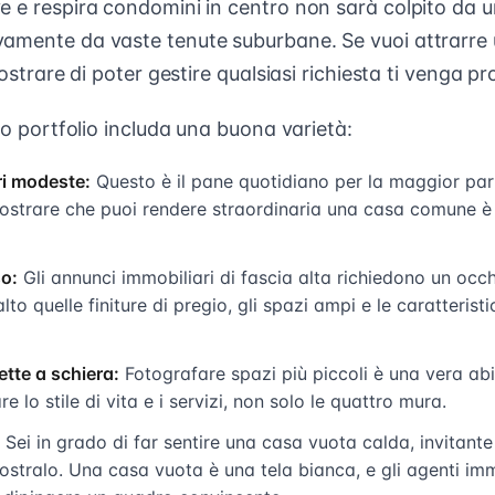
e e respira condomini in centro non sarà colpito da u
vamente da vaste tenute suburbane. Se vuoi attrarr
mostrare di poter gestire qualsiasi richiesta ti venga p
tuo portfolio includa una buona varietà:
ri modeste:
Questo è il pane quotidiano per la maggior par
mostrare che puoi rendere straordinaria una casa comune è
so:
Gli annunci immobiliari di fascia alta richiedono un occh
alto quelle finiture di pregio, gli spazi ampi e le caratterist
ette a schiera:
Fotografare spazi più piccoli è una vera abi
e lo stile di vita e i servizi, non solo le quattro mura.
Sei in grado di far sentire una casa vuota calda, invitante
ostralo. Una casa vuota è una tela bianca, e gli agenti im