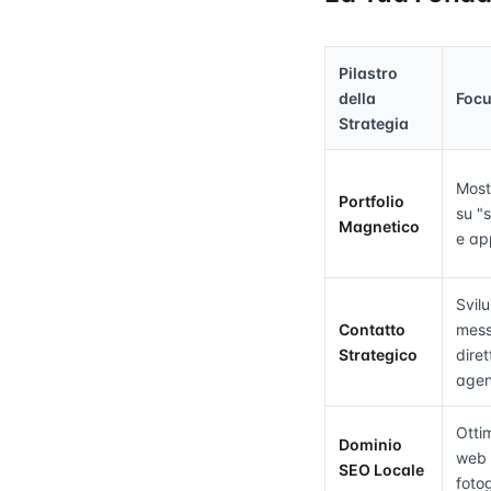
Pilastro
della
Focu
Strategia
Most
Portfolio
su "s
Magnetico
e ap
Svil
Contatto
mess
Strategico
dire
agen
Ottim
Dominio
web p
SEO Locale
fotog