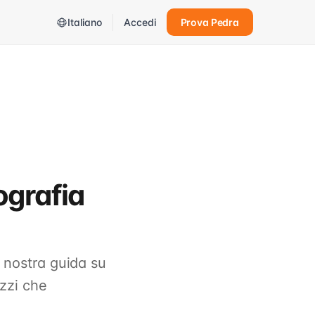
Italiano
Accedi
Prova Pedra
ografia
a nostra guida su
ezzi che