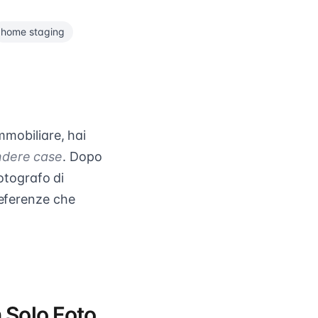
home staging
mmobiliare, hai
ndere case
. Dopo
fotografo di
referenze che
 Solo Foto