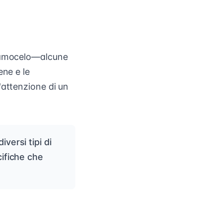
ciamocelo—alcune
ene e le
'attenzione di un
versi tipi di
cifiche che