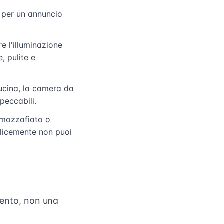
e per un annuncio
e l'illuminazione
, pulite e
cucina, la camera da
peccabili.
 mozzafiato o
plicemente non puoi
imento, non una