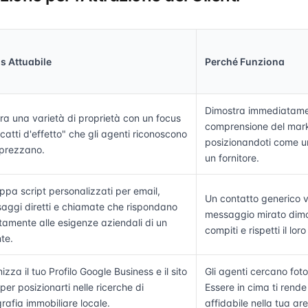
s Attuabile
Perché Funziona
Dimostra immediatame
ra una varietà di proprietà con un focus
comprensione del mark
catti d'effetto" che gli agenti riconoscono
posizionandoti come un
prezzano.
un fornitore.
uppa script personalizzati per email,
Un contatto generico v
aggi diretti e chiamate che rispondano
messaggio mirato dimos
ttamente alle esigenze aziendali di un
compiti e rispetti il lor
te.
izza il tuo Profilo Google Business e il sito
Gli agenti cercano foto
er posizionarti nelle ricerche di
Essere in cima ti rende
rafia immobiliare locale.
affidabile nella tua ar