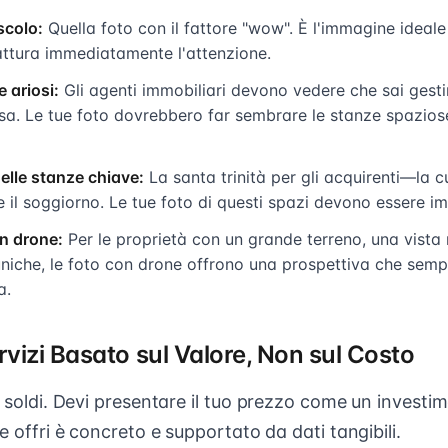
scolo:
Quella foto con il fattore "wow". È l'immagine ideal
attura immediatamente l'attenzione.
e ariosi:
Gli agenti immobiliari devono vedere che sai gestir
a. Le tue foto dovrebbero far sembrare le stanze spaziose
elle stanze chiave:
La santa trinità per gli acquirenti—la 
 e il soggiorno. Le tue foto di questi spazi devono essere im
on drone:
Per le proprietà con un grande terreno, una vista
 uniche, le foto con drone offrono una prospettiva che sem
a.
rvizi Basato sul Valore, Non sul Costo
i soldi. Devi presentare il tuo prezzo come un invest
he offri è concreto e supportato da dati tangibili.