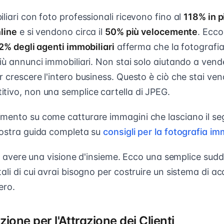
liari con foto professionali ricevono fino al
118% in p
nline
e si vendono circa il
50% più velocemente
. Ecco
2% degli agenti immobiliari
afferma che la fotografia d
iù annunci immobiliari. Non stai solo aiutando a vend
 crescere l'intero business. Questo è ciò che stai ve
tivo, non una semplice cartella di JPEG.
mento su come catturare immagini che lasciano il se
nostra guida completa su
consigli per la fotografia im
ile avere una visione d'insieme. Ecco una semplice sudd
ali di cui avrai bisogno per costruire un sistema di acq
ero.
ione per l'Attrazione dei Clienti