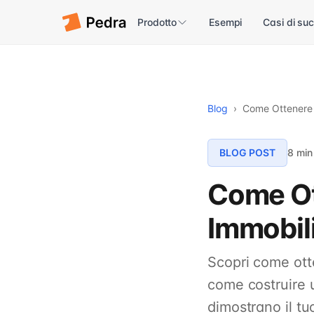
Prodotto
Esempi
Casi di su
Blog
›
Come Ottenere C
BLOG POST
8 min
Come Ott
Immobil
Scopri come otte
come costruire u
dimostrano il tu