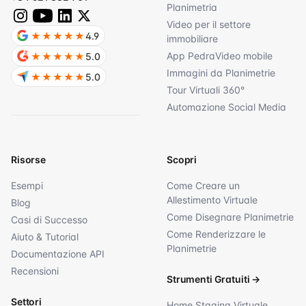
Planimetria
Video per il settore
★★★★★
4.9
immobiliare
App PedraVideo mobile
★★★★★
5.0
Immagini da Planimetrie
★★★★★
5.0
Tour Virtuali 360°
Automazione Social Media
Risorse
Scopri
Esempi
Come Creare un
Allestimento Virtuale
Blog
Come Disegnare Planimetrie
Casi di Successo
Come Renderizzare le
Aiuto & Tutorial
Planimetrie
Documentazione API
Recensioni
Strumenti Gratuiti
→
Settori
Home Staging Virtuale