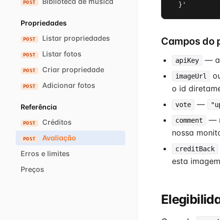
Biblioteca de música
POST
  }'
Propriedades
Listar propriedades
Campos do 
POST
Listar fotos
POST
— a 
apiKey
Criar propriedade
POST
o
imageUrl
Adicionar fotos
POST
o id diretam
—
vote
"u
Referência
— n
comment
Créditos
POST
nossa monit
Avaliação
POST
creditBack
Erros e limites
esta imagem
Preços
Elegibili