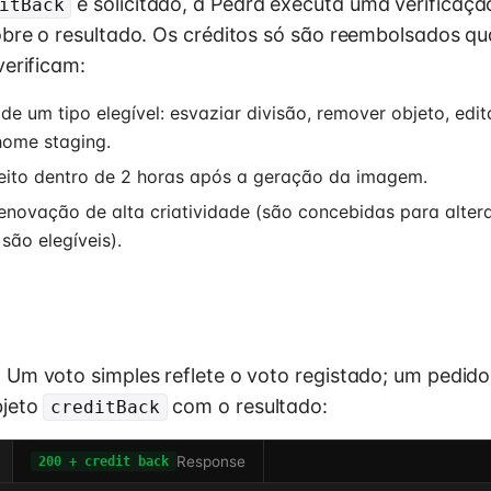
é solicitado, a Pedra executa uma verificaçã
itBack
bre o resultado. Os créditos só são reembolsados q
verificam:
de um tipo elegível: esvaziar divisão, remover objeto, edi
home staging.
eito dentro de 2 horas após a geração da imagem.
novação de alta criatividade (são concebidas para altera
são elegíveis).
. Um voto simples reflete o voto registado; um pedi
bjeto
com o resultado:
creditBack
Response
200 + credit back