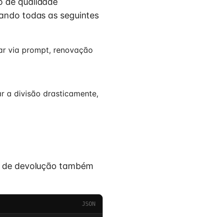
o de qualidade
uando todas as seguintes
tar via prompt, renovação
r a divisão drasticamente,
do de devolução também
JSON