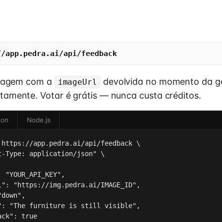
//app.pedra.ai/api/feedback
imagem com a
devolvida no momento da ge
imageUrl
tamente. Votar é grátis — nunca custa créditos.
hon
Node.js
 https://app.pedra.ai/api/feedback \

t-Type: application/json" \

 "YOUR_API_KEY",

l": "https://img.pedra.ai/IMAGE_ID",

down",

": "The furniture is still visible",

ck": true
