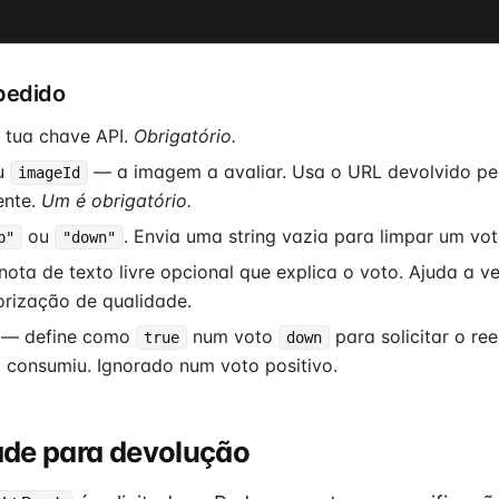
pedido
tua chave API.
Obrigatório.
u
— a imagem a avaliar. Usa o URL devolvido pe
imageId
ente.
Um é obrigatório.
ou
. Envia uma string vazia para limpar um vot
p"
"down"
ota de texto livre opcional que explica o voto. Ajuda a v
orização de qualidade.
— define como
num voto
para solicitar o re
true
down
 consumiu. Ignorado num voto positivo.
dade para devolução