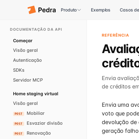
Produto
Exemplos
Casos de
DOCUMENTAÇÃO DA API
REFERÊNCIA
Começar
Avalia
Visão geral
crédit
Autenticação
SDKs
Envia avaliaç
Servidor MCP
de créditos e
Home staging virtual
Visão geral
Envia uma av
voto que pode
Mobiliar
POST
devolução de 
Esvaziar divisão
POST
geração falho
Renovação
POST