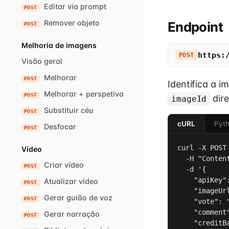
Editar via prompt
POST
Remover objeto
Endpoint
POST
Melhoria de imagens
https:
POST
Visão geral
Melhorar
POST
Identifica a 
Melhorar + perspetiva
POST
dire
imageId
Substituir céu
POST
cURL
Pyt
Desfocar
POST
curl -X POST
Vídeo
  -H "Conten
Criar vídeo
POST
  -d '{

    "apiKey":
Atualizar vídeo
POST
    "imageUr
Gerar guião de voz
POST
    "vote": "
    "comment
Gerar narração
POST
    "creditBa