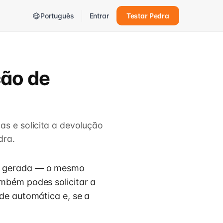
Português
Entrar
Testar Pedra
ção de
as e solicita a devolução
dra.
em gerada — o mesmo
mbém podes solicitar a
de automática e, se a