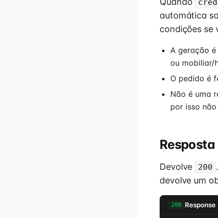
Quando
cred
automática so
condições se 
A geração é 
ou mobiliar/
O pedido é f
Não é uma re
por isso não 
Resposta
Devolve
200
devolve um o
Response
200