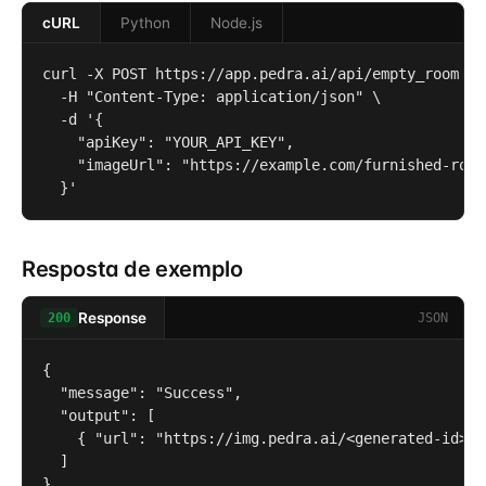
cURL
Python
Node.js
curl -X POST https://app.pedra.ai/api/empty_room \

  -H "Content-Type: application/json" \

  -d '{

    "apiKey": "YOUR_API_KEY",

    "imageUrl": "https://example.com/furnished-room.
  }'
Resposta de exemplo
Response
JSON
200
{

  "message": "Success",

  "output": [

    { "url": "https://img.pedra.ai/<generated-id>" }
  ]

}