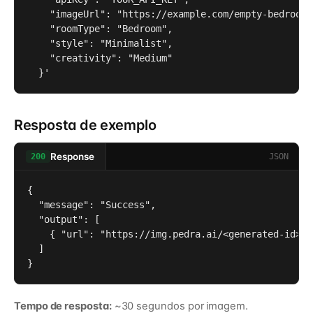
    "imageUrl": "https://example.com/empty-bedroom.j
    "roomType": "Bedroom",

    "style": "Minimalist",

    "creativity": "Medium"

  }'
Resposta de exemplo
Response
JSON
200
{

  "message": "Success",

  "output": [

    { "url": "https://img.pedra.ai/<generated-id>" }
  ]

}
Tempo de resposta:
~30 segundos por imagem.