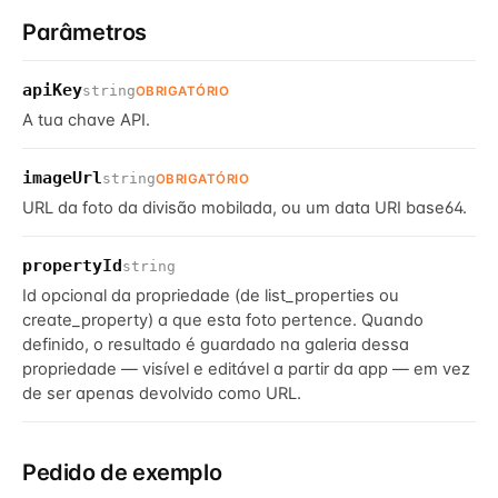
Parâmetros
apiKey
string
OBRIGATÓRIO
A tua chave API.
imageUrl
string
OBRIGATÓRIO
URL da foto da divisão mobilada, ou um data URI base64.
propertyId
string
Id opcional da propriedade (de list_properties ou
create_property) a que esta foto pertence. Quando
definido, o resultado é guardado na galeria dessa
propriedade — visível e editável a partir da app — em vez
de ser apenas devolvido como URL.
Pedido de exemplo