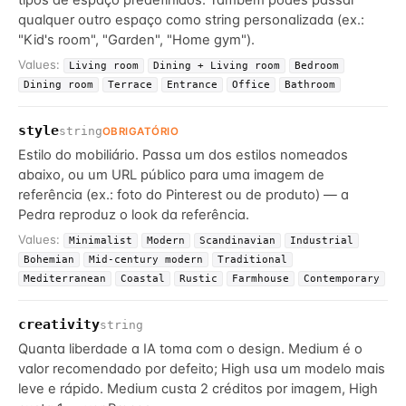
tipos de espaço predefinidos. Também podes passar
qualquer outro espaço como string personalizada (ex.:
"Kid's room", "Garden", "Home gym").
Values:
Living room
Dining + Living room
Bedroom
Dining room
Terrace
Entrance
Office
Bathroom
style
string
OBRIGATÓRIO
Estilo do mobiliário. Passa um dos estilos nomeados
abaixo, ou um URL público para uma imagem de
referência (ex.: foto do Pinterest ou de produto) — a
Pedra reproduz o look da referência.
Values:
Minimalist
Modern
Scandinavian
Industrial
Bohemian
Mid-century modern
Traditional
Mediterranean
Coastal
Rustic
Farmhouse
Contemporary
creativity
string
Quanta liberdade a IA toma com o design. Medium é o
valor recomendado por defeito; High usa um modelo mais
leve e rápido. Medium custa 2 créditos por imagem, High