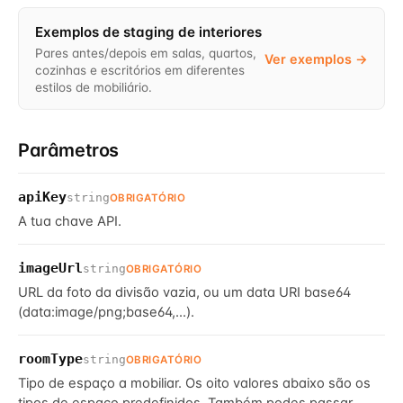
Exemplos de staging de interiores
Pares antes/depois em salas, quartos,
Ver exemplos →
cozinhas e escritórios em diferentes
estilos de mobiliário.
Parâmetros
apiKey
string
OBRIGATÓRIO
A tua chave API.
imageUrl
string
OBRIGATÓRIO
URL da foto da divisão vazia, ou um data URI base64
(data:image/png;base64,...).
roomType
string
OBRIGATÓRIO
Tipo de espaço a mobiliar. Os oito valores abaixo são os