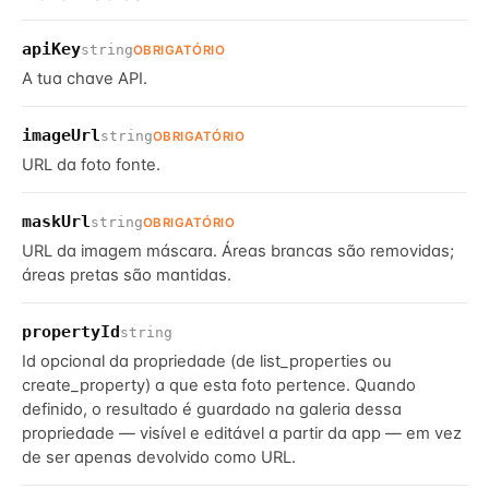
apiKey
string
OBRIGATÓRIO
A tua chave API.
imageUrl
string
OBRIGATÓRIO
URL da foto fonte.
maskUrl
string
OBRIGATÓRIO
URL da imagem máscara. Áreas brancas são removidas;
áreas pretas são mantidas.
propertyId
string
Id opcional da propriedade (de list_properties ou
create_property) a que esta foto pertence. Quando
definido, o resultado é guardado na galeria dessa
propriedade — visível e editável a partir da app — em vez
de ser apenas devolvido como URL.