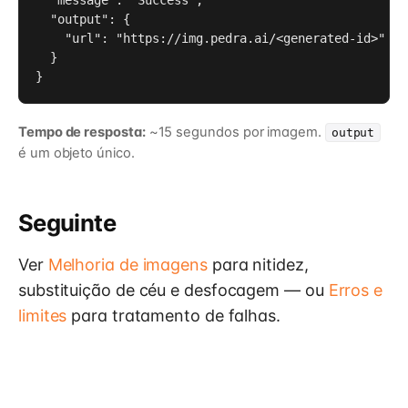
  "message": "Success",

  "output": {

    "url": "https://img.pedra.ai/<generated-id>"

  }

}
Tempo de resposta:
~15 segundos por imagem.
output
é um objeto único.
Seguinte
Ver
Melhoria de imagens
para nitidez,
substituição de céu e desfocagem — ou
Erros e
limites
para tratamento de falhas.