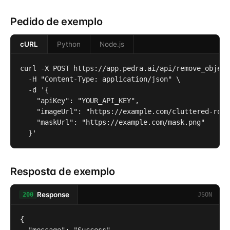
Pedido de exemplo
cURL
Python
Node.js
curl -X POST https://app.pedra.ai/api/remove_object 
  -H "Content-Type: application/json" \

  -d '{

    "apiKey": "YOUR_API_KEY",

    "imageUrl": "https://example.com/cluttered-room.
    "maskUrl": "https://example.com/mask.png"

  }'
Resposta de exemplo
Response
JSON
200
{
