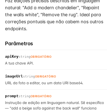
Faz edições precisas descritas em linguagem
natural: "Add a modern chandelier", "Repaint
the walls white", "Remove the rug". Ideal para
correções pontuais que não cabem nos outros
endpoints.
Parâmetros
apiKey
string
OBRIGATÓRIO
A tua chave API.
imageUrl
string
OBRIGATÓRIO
URL da foto a editar, ou um data URI base64.
prompt
string
OBRIGATÓRIO
Instrução de edição em linguagem natural. Sê específico
— "add a beige sofa against the back wall" funciona