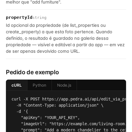
melhor que "add furniture".
propertyId
string
Id opcional da propriedade (de list_properties ou
create_property) a que esta foto pertence. Quando
definido, o resultado é guardado na galeria dessa
propriedade — visível e editável a partir da app — em vez
de ser apenas devolvido como URL.
Pedido de exemplo
cURL
Python
Node.js
curl -X POST https://app.pedra.ai/api/edit_via_promp
  -H "Content-Type: application/json" \

  -d '{

    "apiKey": "YOUR_API_KEY",

    "imageUrl": "https://example.com/living-room.jpg
    "prompt": "Add a modern chandelier to the ceilin