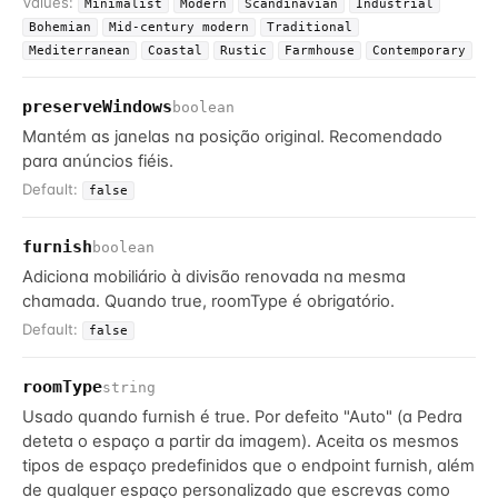
Values:
Minimalist
Modern
Scandinavian
Industrial
Bohemian
Mid-century modern
Traditional
Mediterranean
Coastal
Rustic
Farmhouse
Contemporary
preserveWindows
boolean
Mantém as janelas na posição original. Recomendado
para anúncios fiéis.
Default:
false
furnish
boolean
Adiciona mobiliário à divisão renovada na mesma
chamada. Quando true, roomType é obrigatório.
Default:
false
roomType
string
Usado quando furnish é true. Por defeito "Auto" (a Pedra
deteta o espaço a partir da imagem). Aceita os mesmos
tipos de espaço predefinidos que o endpoint furnish, além
de qualquer espaço personalizado que escrevas como