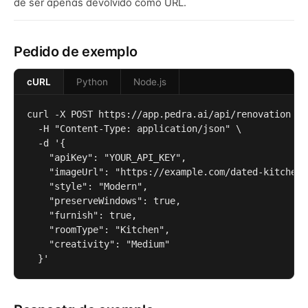
de ser apenas devolvido como URL.
Pedido de exemplo
cURL
Python
Node.js
curl -X POST https://app.pedra.ai/api/renovation \

  -H "Content-Type: application/json" \

  -d '{

    "apiKey": "YOUR_API_KEY",

    "imageUrl": "https://example.com/dated-kitchen.j
    "style": "Modern",

    "preserveWindows": true,

    "furnish": true,

    "roomType": "Kitchen",

    "creativity": "Medium"

  }'