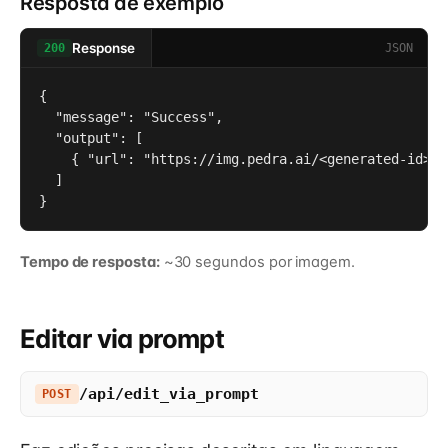
Resposta de exemplo
Response
JSON
200
{

  "message": "Success",

  "output": [

    { "url": "https://img.pedra.ai/<generated-id>" }
  ]

}
Tempo de resposta:
~30 segundos por imagem.
Editar via prompt
/api/edit_via_prompt
POST