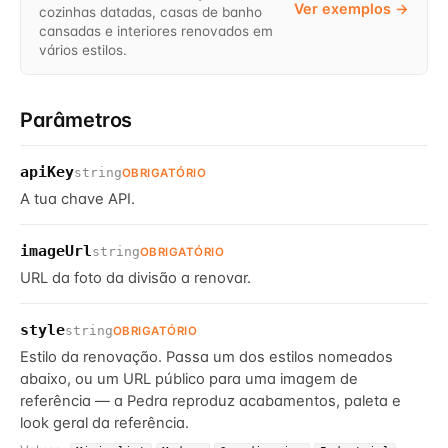
Ver exemplos →
cozinhas datadas, casas de banho
cansadas e interiores renovados em
vários estilos.
Parâmetros
apiKey
string
OBRIGATÓRIO
A tua chave API.
imageUrl
string
OBRIGATÓRIO
URL da foto da divisão a renovar.
style
string
OBRIGATÓRIO
Estilo da renovação. Passa um dos estilos nomeados
abaixo, ou um URL público para uma imagem de
referência — a Pedra reproduz acabamentos, paleta e
look geral da referência.