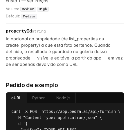
custa 1 — ver Preços.
Values:
Medium
High
Default:
Medium
propertyId
string
Id opcional da propriedade (de list_properties ou
create_property) a que esta foto pertence. Quando
definido, o resultado é guardado na galeria dessa
propriedade — visível e editável a partir da app — em vez
de ser apenas devolvido como URL.
Pedido de exemplo
cURL
Python
Node.js
curl -X POST https://app.pedra.ai/api/furnish \

  -H "Content-Type: application/json" \

  -d '{

    "apiKey": "YOUR_API_KEY",
