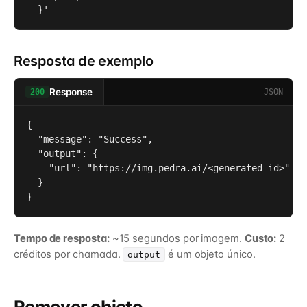
  }'
Resposta de exemplo
Response
JSON
200
{

  "message": "Success",

  "output": {

    "url": "https://img.pedra.ai/<generated-id>"

  }

}
Tempo de resposta:
~15 segundos por imagem.
Custo:
2
créditos por chamada.
é um objeto único.
output
Remover objeto