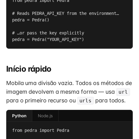
from pedra import Pedra

# Reads PEDRA_API_KEY from the environment…

pedra = Pedra()

# …or pass the key explicitly

pedra = Pedra("YOUR_API_KEY")
Início rápido
Mobila uma divisão vazia. Todos os métodos de
imagem devolvem a mesma forma — usa
url
para o primeiro recurso ou
para todos.
urls
Python
Node.js
from pedra import Pedra
