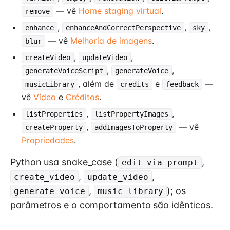
— vê
Home staging virtual
.
remove
,
,
,
enhance
enhanceAndCorrectPerspective
sky
— vê
Melhoria de imagens
.
blur
,
,
createVideo
updateVideo
,
,
generateVoiceScript
generateVoice
, além de
e
—
musicLibrary
credits
feedback
vê
Vídeo
e
Créditos
.
,
,
listProperties
listPropertyImages
,
— vê
createProperty
addImagesToProperty
Propriedades
.
Python usa snake_case (
,
edit_via_prompt
,
,
create_video
update_video
,
); os
generate_voice
music_library
parâmetros e o comportamento são idênticos.