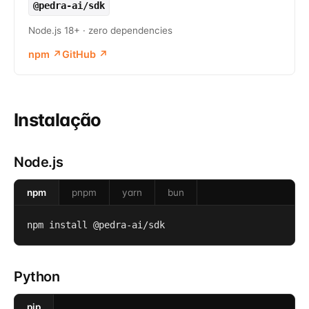
@pedra-ai/sdk
Node.js 18+ · zero dependencies
npm
↗
GitHub
↗
Instalação
Node.js
npm
pnpm
yarn
bun
npm install @pedra-ai/sdk
Python
pip