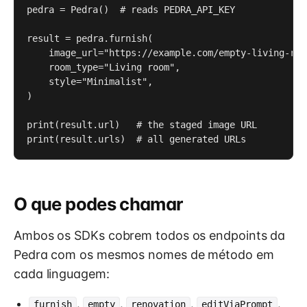
pedra = Pedra()  # reads PEDRA_API_KEY

result = pedra.furnish(

    image_url="https://example.com/empty-living-room
    room_type="Living room",

    style="Minimalist",

)

print(result.url)   # the staged image URL

print(result.urls)  # all generated URLs
O que podes chamar
Ambos os SDKs cobrem todos os endpoints da
Pedra com os mesmos nomes de método em
cada linguagem:
,
,
,
,
furnish
empty
renovation
editViaPrompt