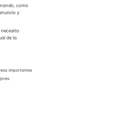
ionando, como
anuncio y
 necesita
al de la
areas importantes
jores