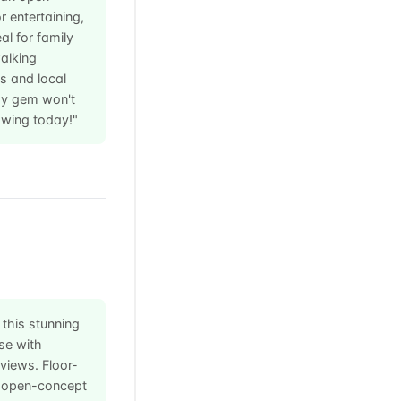
r entertaining,
l for family
alking
s and local
dy gem won't
wing today!"
 this stunning
se with
views. Floor-
e open-concept