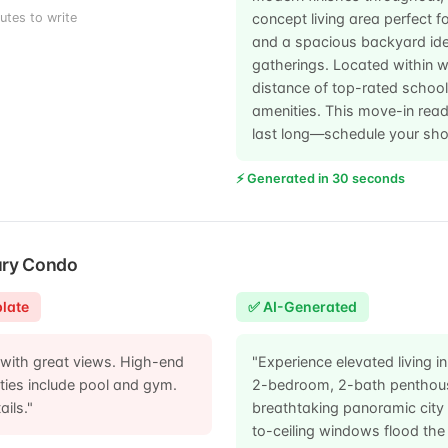
utes to write
concept living area perfect fo
and a spacious backyard idea
gatherings. Located within w
distance of top-rated school
amenities. This move-in rea
last long—schedule your sho
⚡ Generated in 30 seconds
ury Condo
late
✅ AI-Generated
with great views. High-end
"Experience elevated living in
ities include pool and gym.
2-bedroom, 2-bath penthou
ails."
breathtaking panoramic city 
to-ceiling windows flood th