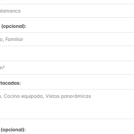
 (opcional)
:
stacadas
:
 (opcional)
: