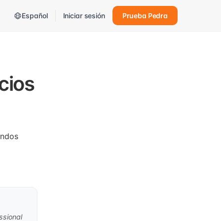
Español
Iniciar sesión
Prueba Pedra
cios
undos
ssional