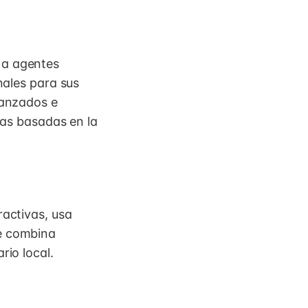
 a agentes
nales para sus
vanzados e
adas basadas en la
ractivas, usa
ue combina
rio local.