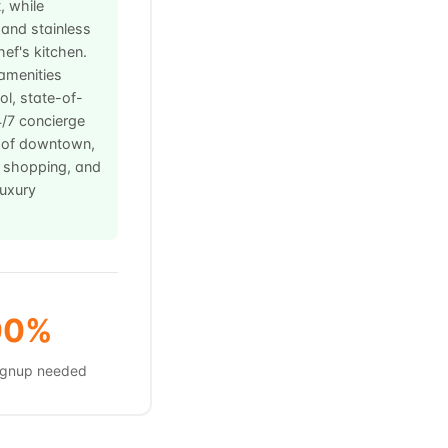
, while
and stainless
hef's kitchen.
 amenities
ool, state-of-
4/7 concierge
t of downtown,
, shopping, and
luxury
00%
signup needed