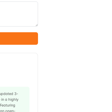
 updated 3-
n a highly
Featuring
 an open-