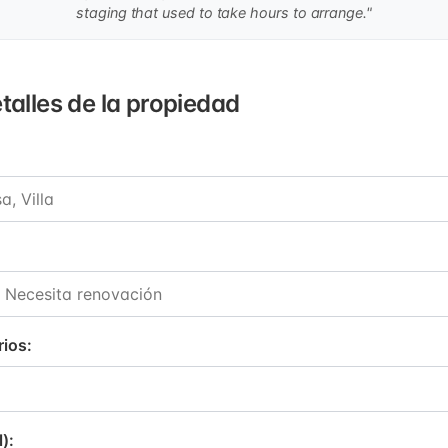
staging that used to take hours to arrange."
etalles de la propiedad
rios
:
l)
: