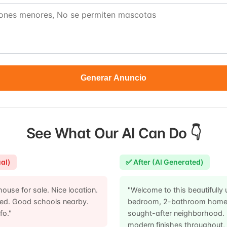
Generar Anuncio
See What Our AI Can Do 👇
al)
✅ After (AI Generated)
ouse for sale. Nice location.
"Welcome to this beautifully
ted. Good schools nearby.
bedroom, 2-bathroom home i
fo."
sought-after neighborhood. 
modern finishes throughout,