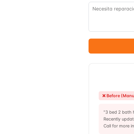
❌ Before (Manu
"3 bed 2 bath h
Recently upda
Call for more in