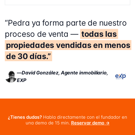
“
Pedra ya forma parte de nuestro
proceso de venta —
todas las
propiedades vendidas en menos
de 30 días.
”
—
David González
,
Agente inmobiliario,
EXP
¿Tienes dudas?
Habla directamente con el fundador en
una demo de 15 min.
Reservar demo
→