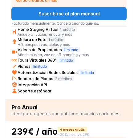
100 créditos al mes
Suscribirse al plan mensual
Facturado mensualmente. Cancela cuando quieras.
Home Staging Virtual
1 crédito
Amueblar, vaciar, renovar y más
Mejora de Foto
1 crédito
HD, perspectivas, cielos y más
Videos de Propiedades
Ilimitado
Añade música, voz en off, branding y más
Tours Virtuales 360°
Ilimitado
Planos
Ilimitado
Automatización Redes Sociales
Ilimitado
Renders de Planos
2 créditos
Integración API
Soporte estándar
Pro Anual
Ideal para agentes que publican anuncios cada mes.
239€
/ año
4 meses gratis
≈
20€
/mes
(vs
29€
)