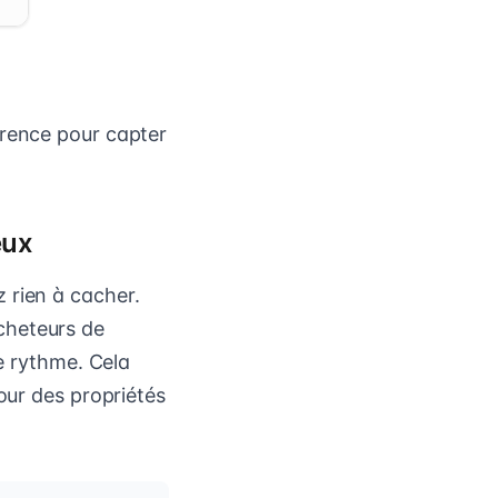
érence pour capter
eux
 rien à cacher.
cheteurs de
re rythme. Cela
our des propriétés