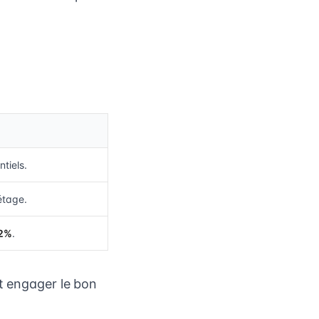
tiels.
étage.
2%
.
et engager le bon