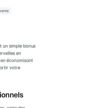
vente
t un simple bonus
erveilles en
, en économisant
ortir votre
ionnels
es, voire des