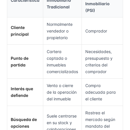
Característica
Inmobiliario
Inmobiliario
Tradicional
(PSI)
Normalmente
Cliente
vendedor o
Comprador
principal
propietario
Cartera
Necesidades,
Punto de
captada o
presupuesto y
partida
inmuebles
criterios del
comercializados
comprador
Venta o cierre
Compra
Interés que
de la operación
adecuada para
defiende
del inmueble
el cliente
Rastrea el
Suele centrarse
Búsqueda de
mercado según
en su stock y
opciones
mandato del
colaboraciones