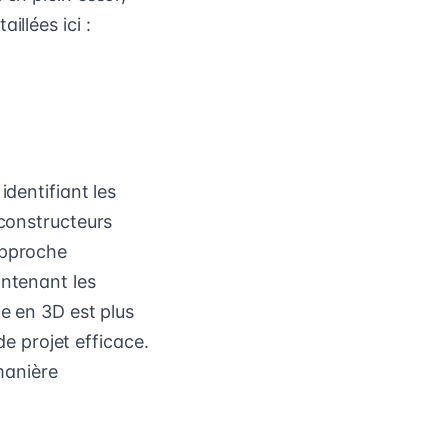
illées ici :
identifiant les
 constructeurs
approche
intenant les
ge en 3D est plus
de projet efficace.
 manière