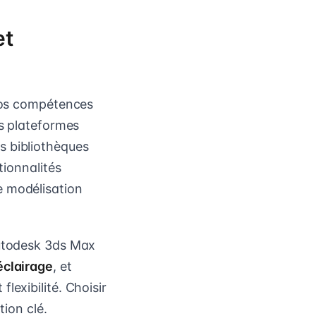
et
 vos compétences
es plateformes
s bibliothèques
tionnalités
de modélisation
Autodesk 3ds Max
éclairage
, et
flexibilité. Choisir
tion clé.