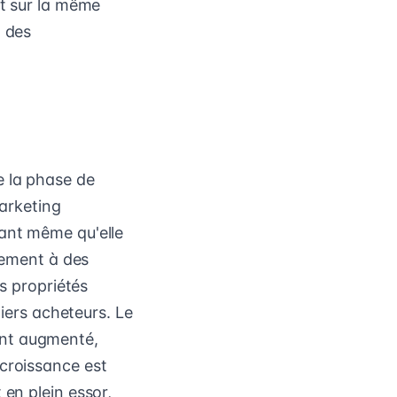
st sur la même
à des
e la phase de
marketing
vant même qu'elle
llement à des
es propriétés
miers acheteurs. Le
ent augmenté,
 croissance est
 en plein essor,