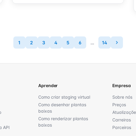
1
2
3
4
5
6
...
14
Aprender
Empresa
Como criar staging virtual
Sobre nós
Como desenhar plantas
Preços
baixas
o
Atualizaçõe
Como renderizar plantas
Carreiras
baixas
a API
Parceiros