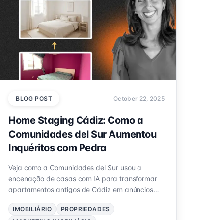
BLOG POST
October 22, 2025
Home Staging Cádiz: Como a
Comunidades del Sur Aumentou
Inquéritos com Pedra
Veja como a Comunidades del Sur usou a
encenação de casas com IA para transformar
apartamentos antigos de Cádiz em anúncios
impressionantes. Mais cliques, mais consultas,
IMOBILIÁRIO
PROPRIEDADES
zero logística — tudo com Pedra.