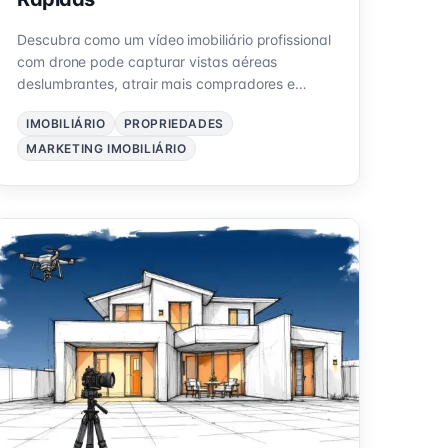
Descubra como um vídeo imobiliário profissional
com drone pode capturar vistas aéreas
deslumbrantes, atrair mais compradores e
ajudar você a vender propriedades mais
IMOBILIÁRIO
PROPRIEDADES
rapidamente.
MARKETING IMOBILIÁRIO