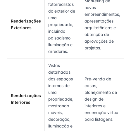
Marketing de
fotorrealistas
novos
do exterior de
empreendimentos,
uma
Renderizações
apresentações
propriedade,
Exteriores
arquitetônicas e
incluindo
obtenção de
paisagismo,
aprovações de
iluminação e
projetos.
arredores.
Vistas
detalhadas
dos espaços
Pré-venda de
internos de
casas,
uma
planejamento de
Renderizações
propriedade,
design de
Interiores
mostrando
interiores e
móveis,
encenação virtual
decoração,
para listagens.
iluminação e