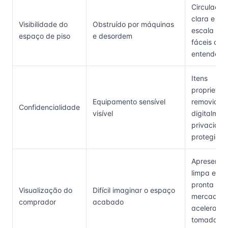
Circulação
clara e
Visibilidade do
Obstruído por máquinas
escala são
espaço de piso
e desordem
fáceis de
entender
Itens
proprietári
Equipamento sensível
removidos
Confidencialidade
visível
digitalmen
privacida
protegida
Apresenta
limpa e
pronta par
Visualização do
Difícil imaginar o espaço
mercado
comprador
acabado
acelera a
tomada d