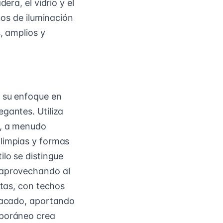
era, el vidrio y el
ños de iluminación
, amplios y
r su enfoque en
gantes. Utiliza
s, a menudo
 limpias y formas
ilo se distingue
 aprovechando al
stas, con techos
stacado, aportando
mporáneo crea