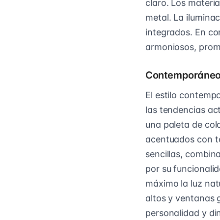
claro. Los materia
metal. La iluminac
integrados. En con
armoniosos, prom
Contemporáne
El estilo contemp
las tendencias ac
una paleta de col
acentuados con to
sencillas, combin
por su funcionali
máximo la luz natu
altos y ventanas 
personalidad y di