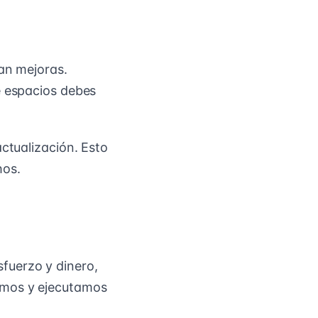
tan mejoras.
 espacios debes
ctualización. Esto
hos.
fuerzo y dinero,
amos y ejecutamos