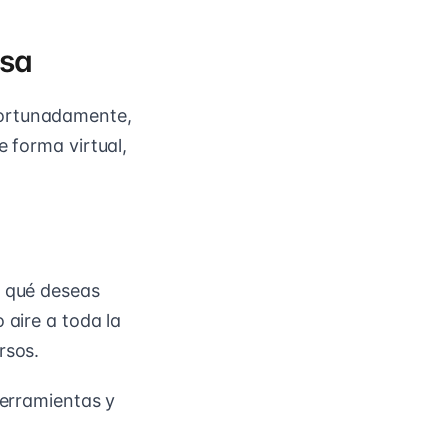
asa
fortunadamente,
e forma virtual,
r qué deseas
 aire a toda la
rsos.
herramientas y