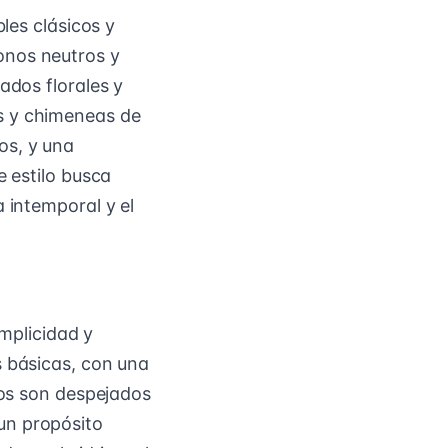
bles clásicos y
onos neutros y
ados florales y
s y chimeneas de
os, y una
e estilo busca
 intemporal y el
implicidad y
s básicas, con una
ios son despejados
un propósito