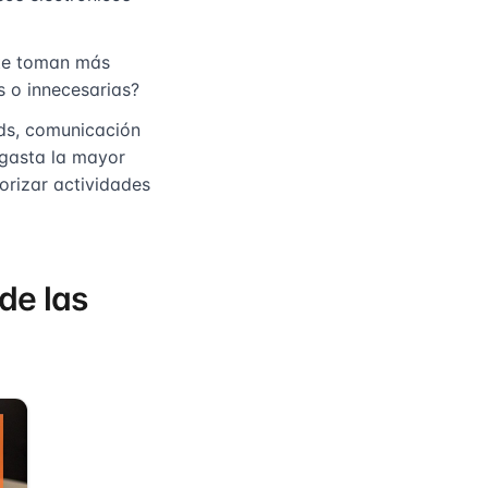
nte toman más
s o innecesarias?
ds, comunicación
 gasta la mayor
iorizar actividades
de las