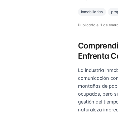
inmobiliarias
pro
Publicado el
1 de ener
Comprendie
Enfrenta C
La industria inmob
comunicación con l
montañas de pape
ocupados, pero si
gestión del tiempo
naturaleza impred