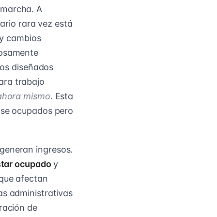
 marcha. A
iario rara vez está
s y cambios
dosamente
idos diseñados
ara trabajo
ahora mismo
. Esta
dose ocupados pero
 generan ingresos.
tar ocupado
y
 que afectan
as administrativas
ración de