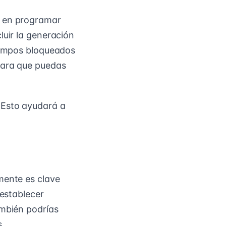
e en programar
luir la generación
tiempos bloqueados
para que puedas
 Esto ayudará a
mente es clave
 establecer
ambién podrías
s.