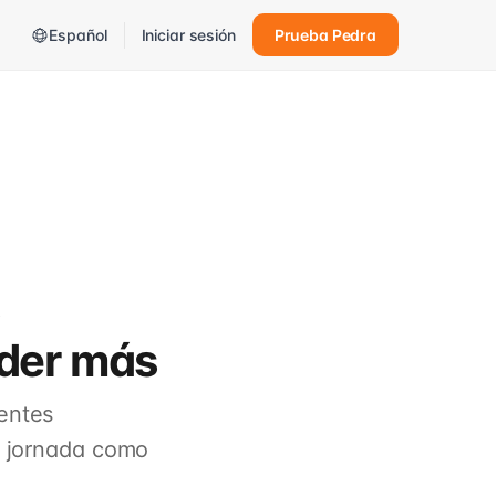
Español
Iniciar sesión
Prueba Pedra
nder más
entes
tu jornada como