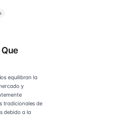
s
l Que
os equilibran la
 mercado y
ntemente
s tradicionales de
s debido a la