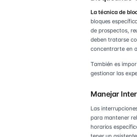
La técnica de bl
bloques específic
de prospectos, re
deben tratarse co
concentrarte en a
También es import
gestionar las expe
Manejar Inte
Las interrupcione
para mantener rela
horarios específi
tener un asistente