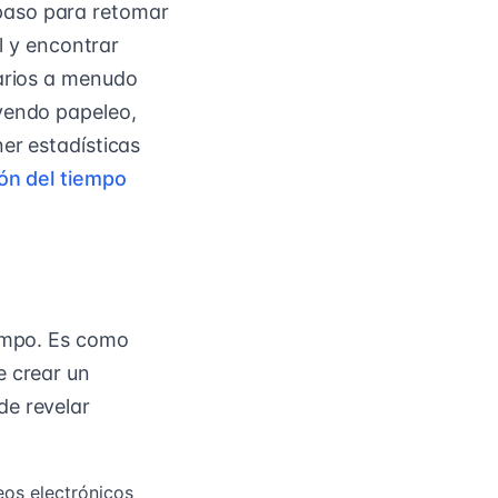
paso para retomar
al y encontrar
iarios a menudo
uyendo papeleo,
er estadísticas
ón del tiempo
iempo. Es como
e crear un
de revelar
eos electrónicos