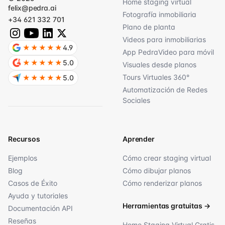
Home staging virtual
felix@pedra.ai
Fotografía inmobiliaria
+34 621 332 701
Plano de planta
Videos para inmobiliarias
★★★★★
4.9
App PedraVideo para móvil
★★★★★
5.0
Visuales desde planos
Tours Virtuales 360°
★★★★★
5.0
Automatización de Redes
Sociales
Recursos
Aprender
Ejemplos
Cómo crear staging virtual
Blog
Cómo dibujar planos
Casos de Éxito
Cómo renderizar planos
Ayuda y tutoriales
Herramientas gratuitas
→
Documentación API
Reseñas
Home Staging Virtual Gratis